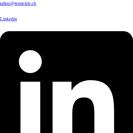
talkto@tentickle.ch
Linkedin